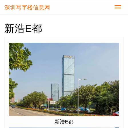
深圳写字楼信息网
切
换
导
新浩E都
航
新浩E都