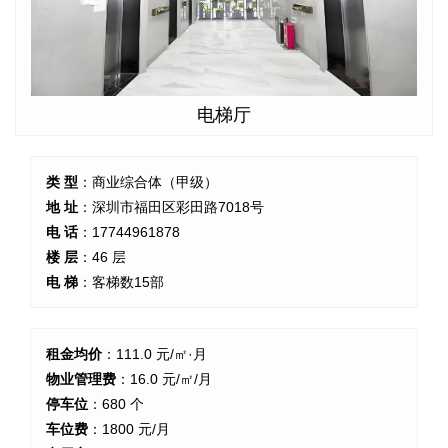
电梯厅
类 型
：商业综合体（甲级）
地 址
：深圳市福田区彩田路7018号
电 话
：17744961878
楼 层
：46 层
电 梯
：客梯数15部
租金均价
：111.0 元/㎡·月
物业管理费
：16.0 元/㎡/月
停车位
：680 个
车位费
：1800 元/月