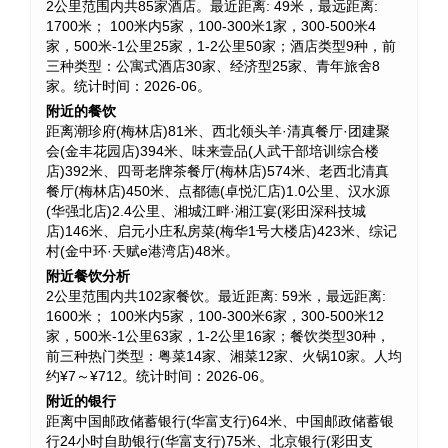
2公里范围内共85家酒店。最近距离: 49米，最远距离:
1700米； 100米内5家，100-300米1家，300-500米4
家，500米-1公里25家，1-2公里50家；酒店类型9种，前
三种类型：公寓式酒店30家、经济型25家、青年旅舍8
家。统计时间：2026-06。
附近的餐饮
距离潮珍府(梅林店)81米、西北领头羊·清真餐厅·团建聚
会(金丰花园店)394米、味来壹品(人武干部培训综合楼
店)392米、四哥老牌茶餐厅(梅林店)574米、老西北清真
餐厅(梅林店)450米、点都德(卓悦汇店)1.0公里、汉水源
(华强北店)2.4公里、湘城江畔·湘江宴(彩田深科技城
店)146米、启元小庄私房菜(梅华1号大楼店)423米、综记
村(金中环·天赋e港湾店)48米。
附近餐饮分析
2公里范围内共102家餐饮。最近距离: 59米，最远距离:
1600米； 100米内5家，100-300米6家，300-500米12
家，500米-1公里63家，1-2公里16家；餐饮类型30种，
前三种热门类型：粤菜14家、湘菜12家、火锅10家。人均
约¥7～¥712。统计时间：2026-06。
附近的银行
距离中国邮政储蓄银行(华富支行)64米、中国邮政储蓄银
行24小时自助银行(华富支行)75米、北京银行(彩田支